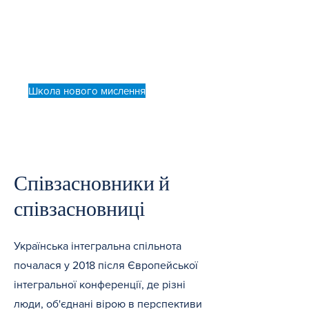
Наш основний освітній продукт —
Школа нового мислення.
Дізнайтеся більше:
Школа нового мислення
Співзасновники й
співзасновниці
Українська інтегральна спільнота
почалася у 2018 після Європейської
інтегральної конференції, де різні
люди, об'єднані вірою в перспективи