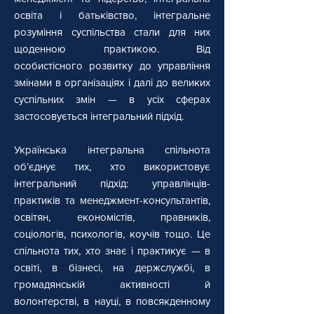
освіта і батьківство, інтегральне
розуміння суспільства стали для них
щоденною практикою. Від
особистісного розвитку до управління
змінами в організаціях і далі до великих
суспільних змін — в усіх сферах
застосовується інтегральний підхід.
Українська інтегральна спільнота
об’єднує тих, хто використовує
інтегральний підхід: управлінців-
практиків та менеджмент-консультантів,
освітян, економістів, правників,
соціологів, психологів, коучів тощо. Це
спільнота тих, хто знає і практикує — в
освіті, в бізнесі, на держслужбі, в
громадянській активності й
волонтерстві, в науці, в повсякденному