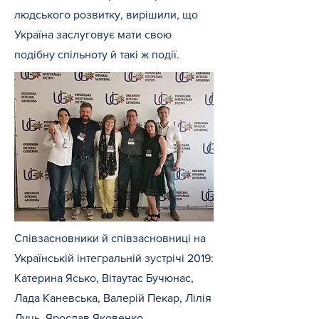
людського розвитку, вирішили, що
Україна заслуговує мати свою
подібну спільноту й такі ж події.
Співзасновники й співзасновниці на
Українській інтегральній зустрічі 2019:
Катерина Ясько, Вітаутас Бучюнас,
Лада Каневська, Валерій Пекар, Лілія
Луць, Ярослав Яковенко