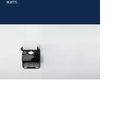
житті.
Українська інтегральна
спільнота
Наша візія
Ми віримо у людський розвиток
як ключ до вирішення
найскладніших проблем світу.